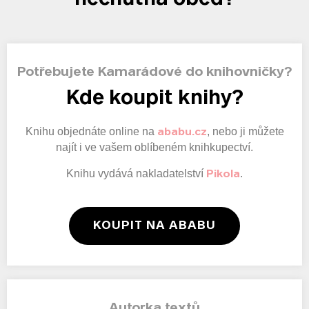
Potřebujete Kamarádové do knihovničky?
Kde koupit knihy?
Knihu objednáte online na
, nebo ji můžete
ababu.cz
najít i ve vašem oblíbeném knihkupectví.
Knihu vydává nakladatelství
.
Pikola
KOUPIT NA ABABU
Autorka textů